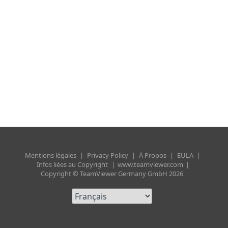
Mentions légales
|
Privacy Policy
|
À Propos
|
EULA
|
Infos liées au Copyright
|
www.teamviewer.com
|
Copyright © TeamViewer Germany GmbH 2026