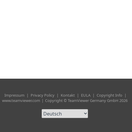
Impressum
|
Privacy Policy
|
Kontakt
|
EULA
|
Copyright Info
|
www.teamviewer.com
|
Copyright © TeamViewer Germany GmbH 2026